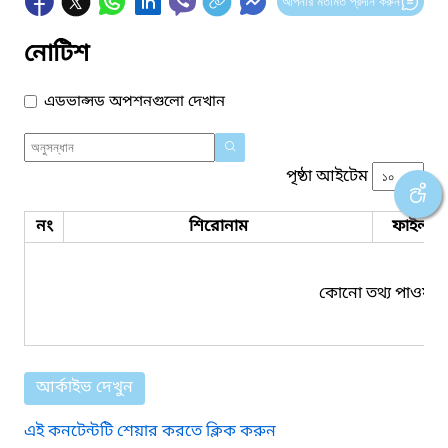
আপনার মতামত প্রদান করুন
নোটিশ
এডভান্সড অপশনগুলো দেখান
পৃষ্ঠা আইটেম
নং
শিরোনাম
ফাইল সম
কোনো তথ্য পাওয়া য
আর্কাইভ দেখুন
এই কনটেন্টটি শেয়ার করতে ক্লিক করুন